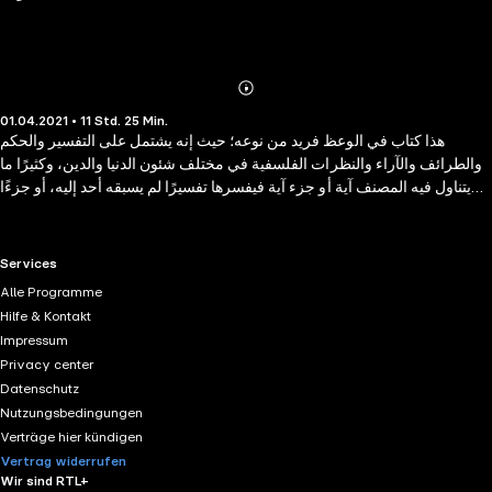
Abonnieren
Mehr
01.04.2021 • 11 Std. 25 Min.
Details
هذا كتاب في الوعظ فريد من نوعه؛ حيث إنه يشتمل على التفسير والحكم
والطرائف والآراء والنظرات الفلسفية في مختلف شئون الدنيا والدين، وكثيرًا ما
يتناول فيه المصنف آية أو جزء آية فيفسرها تفسيرًا لم يسبقه أحد إليه، أو جزءًا
من حديث أو حتى كلمة فيه فيبرع في إخراج المعاني القيمة والحكم المفيدة
بسبك رائع وأسلوب عظيم راق؛ فقد اشتمل الكتاب على فوائد منثورة حول
الإيمان والإسلام والقرآن ومعرفة الله والتوبة والأخلاق، وفضائل السور ومعاني
RTL+ useful links.
Services
القرآن والاعتقاد، وفوائد حول الأحاديث المختلفة، وحقيقة الدنيا، وحقيقة الآخرة،
Alle Programme
وفوائد مستفادة من سيرة النبي صلى الله عليه وسلم
Hilfe & Kontakt
Impressum
Privacy center
Datenschutz
Nutzungsbedingungen
Verträge hier kündigen
Vertrag widerrufen
Wir sind RTL+