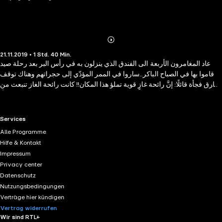
Abonnieren
Mehr
21.11.2019 • 1 Std. 40 Min.
Details
عاد المغامرون الأربعة الى الفندق الذي ينزلون به في رأس البر بعد رحلة صيد
قاموا بها في الصباح الباكر..ساروا في الممر المؤدّي إلى حجراتهم وهناك توقف
طارق فجأة قائلًا: إنَّ رائحة غازٍ قوية تملؤ هذا المكان!! كانت رائحة الغاز تنبعث من
إحدى الغرف، فدقّ خالد على بابها مرة واثنتين ولكن ما من مجيب فما كان منه إلّا
أن فتحه ودخل هو والآخرون..كانت الحجرة معبأة بالغاز تمامًا، فقد كانت نوافذها
مغلقة مما اضطر الأولاد إلى كتم أنفاسهم قدر استطاعتهم وأسرعوا نحو الرجل
RTL+ useful links.
Services
النائم في سريره أو هكذا بدا فعندما اقتربوا منه فوجئوا بالشحوب البادي على
Alle Programme
وجهه، وحينما هزّه خالد محاولً تنبيهه لم تكن هناك أية استجابة!! إنّها الصدفة التي
Hilfe & Kontakt
قادت المغامرون الأربعة لاكتشاف محاولة ارتكاب جريمة بشعة وأثارت ظروف
Impressum
الحادث فضولهم فراحو يبحثون وراء سرّ هذه الجريمة..
Privacy center
Datenschutz
Nutzungsbedingungen
Verträge hier kündigen
Vertrag widerrufen
Wir sind RTL+