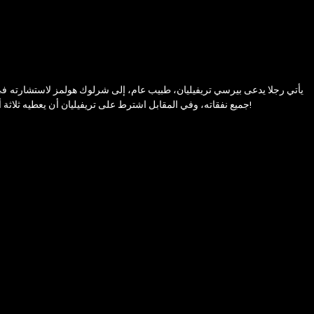
يأتي رجلا يدعى بيرسي تريفيليان، طبيب عام، إلى شرلوك هولمز لاستشارته في ق
جميع نفقاته، وفي المقابل اشترط على تريفيليان أن يعطيه ثلاثة أرباع ما يجنيه في اليوم وأن يعيش معه. كان كل شيء يسير بشكل طبيعي، ولكن فجأة، يحدث شيء ما للسيد بليسنغتون، حيث يبدأ يتصرف بشكل غريب ومضطرب!