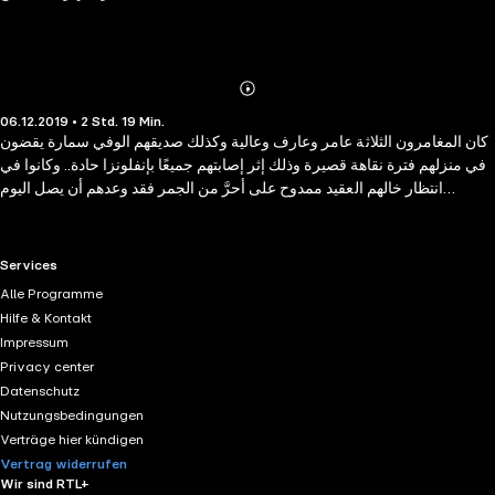
Abonnieren
Mehr
06.12.2019 • 2 Std. 19 Min.
Details
كان المغامرون الثلاثة عامر وعارف وعالية وكذلك صديقهم الوفي سمارة يقضون
في منزلهم فترة نقاهة قصيرة وذلك إثر إصابتهم جميعًا بإنفلونزا حادة.. وكانوا في
انتظار خالهم العقيد ممدوح على أحرَّ من الجمر فقد وعدهم أن يصل اليوم
لاصطحابهم إلى أسوان لقضاء فترة استجمام خلال نصف السنة. لكن بعد حضوره
وجدوا بأنَ الخطة قد تغيرت وطار المغامرون الثلاثة الى الهند صحبة خالهم ضابط
المخابرات في مهمة سرية دقيقة كلف بها ، لاقتفاء أثر محتال عالمي تمكن من
RTL+ useful links.
Services
تهريب تحفة أثرية مصرية الى الخارج .. وعلى مياه نهر الجانج المقدس اجتاز
Alle Programme
المغامرون مغامرة رهيبة يندر وقوعها فهل تمكن المغامرون من إكتشاف
Hilfe & Kontakt
شخصية هذا المحتال المجهول الهوية ؟؟ وهل تمكنوا من القبض عليه وتسليمه
Impressum
للسلطات المصرية ؟؟
Privacy center
Datenschutz
Nutzungsbedingungen
Verträge hier kündigen
Vertrag widerrufen
Wir sind RTL+