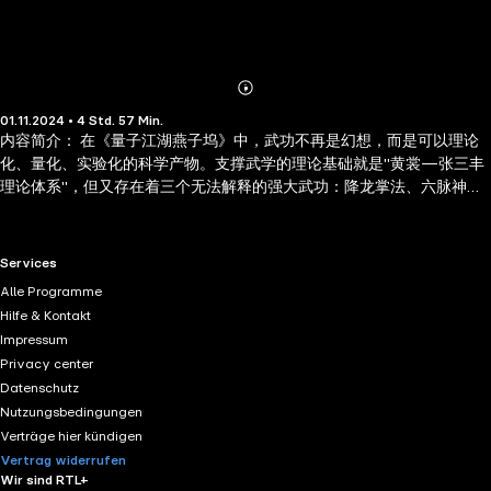
Abonnieren
Mehr
01.11.2024 • 4 Std. 57 Min.
Details
内容简介： 在《量子江湖燕子坞》中，武功不再是幻想，而是可以理论
化、量化、实验化的科学产物。支撑武学的理论基础就是"黄裳—张三丰
理论体系"，但又存在着三个无法解释的强大武功：降龙掌法、六脉神剑
与凌波微步。这足以撼动江湖的巨大悖论始终困扰着武学理论界，直到
一个非比寻常的数学天才少年周远出现。 作者简介： 陈怅，天涯著名
ID，某英语培训机构BOSS级人物。金融硕士毕业后在华尔街从事金融衍
RTL+ useful links.
Services
生品定价工作。闲时唯爱钻研中国文化，尤爱武侠。受史无前例的金融
Alle Programme
危机的启发，灵光乍现，窥破"武之神髓，侠之精魂"，破天荒开创量子武
Hilfe & Kontakt
学理念，著成奇书《量子江湖》。第一卷《燕子坞》在天涯论坛连载
Impressum
时，数百万读者不停刷新页面等待更新，被网友誉为"大陆新武侠扛旗之
Privacy center
作""金庸之后最好看的武侠小说"。
Datenschutz
Nutzungsbedingungen
Verträge hier kündigen
Vertrag widerrufen
Wir sind RTL+