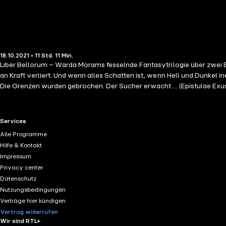
18.10.2021 • 11 Std. 11 Min.
Liber Bellorum – Warda Morams fesselnde Fantasytrilogie über zwei Br
an Kraft verliert. Und wenn alles Schatten ist, wenn Hell und Dunkel
Die Grenzen wurden gebrochen. Der Sucher erwacht ... (Epistulae Exu
zurückhaltende Raven an der Impulsivität seines Bruders so manches
"Verbotenen Land" überschritten haben, treten die in ihnen schlumme
und zu nutzen. Doch bald schon beginnt die schöne Fassade zu bröck
RTL+ useful links.
Services
Alle Programme
Hilfe & Kontakt
Impressum
Privacy center
Datenschutz
Nutzungsbedingungen
Verträge hier kündigen
Vertrag widerrufen
Wir sind RTL+