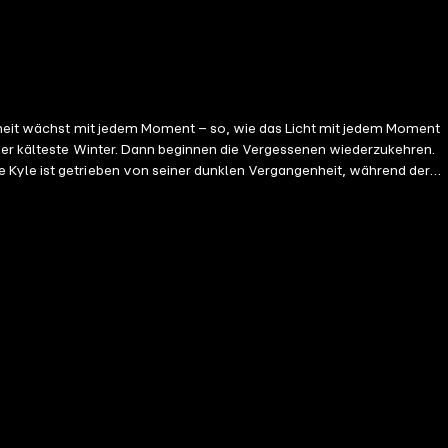
kelheit wächst mit jedem Moment – so, wie das Licht mit jedem Moment
 der kälteste Winter. Dann beginnen die Vergessenen wiederzukehren.
 Kyle ist getrieben von seiner dunklen Vergangenheit, während der
gen? Nachdem die beiden ein Tabu gebrochen und die Grenze zum
n Lunaris sollen Kyle und Raven lernen, ihre Magie zu kontrollieren
um ersten Band. Sprecher: Matthias Lühn -