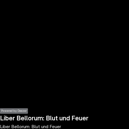
the
h page
 main
nt
the
ibility
ment
Powered by Deezer
Liber Bellorum: Blut und Feuer
Liber Bellorum: Blut und Feuer