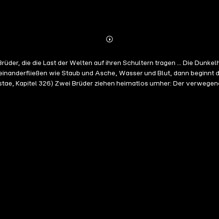
Abonnieren
Mehr
Details
üder, die die Last der Welten auf ihren Schultern tragen ... Die Dun
 ineinanderfließen wie Staub und Asche, Wasser und Blut, dann beginnt
stae, Kapitel 326) Zwei Brüder ziehen heimatlos umher: Der verwegene
 Mal verzweifelt. Warum müssen sie stets fliehen, warum ständig lü
rnden magischen Kräfte zutage. Auf der hoch angesehenen Akademie vo
eln, und düstere Prophezeiungen nehmen Gestalt an … - Das Hörbuch z