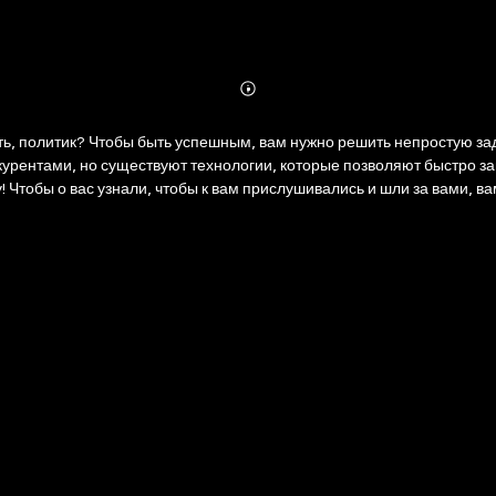
Abonnieren
Mehr
Details
, политик? Чтобы быть успешным, вам нужно решить непростую зада
урентами, но существуют технологии, которые позволяют быстро за
у! Чтобы о вас узнали, чтобы к вам прислушивались и шли за вами, в
а по созданию личного бренда, — программа личного продвижения, к
е инструменты продвижения Имени и Бренда в социальных сетях для
ции», уникального торгового предложения (УТП), полотна мыслеоб
с-портрет и многое другое! Книга поможет в создании личного брен
ка, дизайн, инновации, копирайтинг, консалтинг, медиа, медицина, 