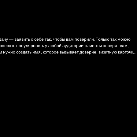
чу — заявить о себе так, чтобы вам поверили. Только так можно
воевать популярность у любой аудитории: клиенты поверят вам,
ам нужно создать имя, которое вызывает доверие, визитную карточку,
оторая поможет развить ваш бизнес и увеличить заработок.
 того, чтобы вы укрепились на рынке, стали незаменимы и
разов (факты, характеристики, послевкусие), описанию целевых
да практически в любом направлении: мода, фитнес, IT-технологии,
психология, шоу-бизнес, юридическая практика, фото- и