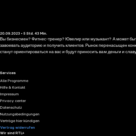
20.09.2023 • 5 Std. 43 Min.
Вы бизнесмен? Фитнес-тренер? Ювелир или музыкант? А может быть
завоевать аудиторию и получить клиентов. Рынок перенасыщен конк
станут ориентироваться на вас и будут приносить вам деньги и слав
которая работает на вас. Книга Екатерины Кононовой, консультант
Пошагово, понятно, эффективно. Автор подробно разбирает главны
увеличили доходы. Отдельные главы посвящены созданию «Я-Концеп
RTL+ useful links.
Services
аудиторий. Вы научитесь составлять медиаплан, контент-план, прес
Alle Programme
автосегмент, астрология, банковский сегмент, бухгалтерская практи
Hilfe & Kontakt
видеопроизводство и т. д.
Impressum
Privacy center
Datenschutz
Nutzungsbedingungen
Verträge hier kündigen
Vertrag widerrufen
Wir sind RTL+