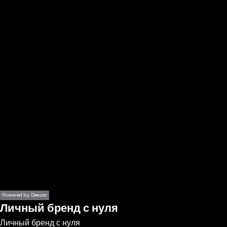
the
h page
 main
nt
the
ibility
ment
Powered by Deezer
Личный бренд с нуля
Личный бренд с нуля