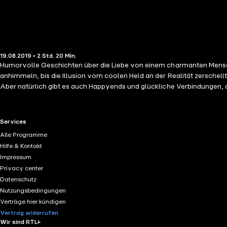
19.08.2019 • 2 Std. 20 Min.
Humorvolle Geschichten über die Liebe von einem charmanten Menschenversteher Nichts bietet mehr Stoff für Komik, Dramen und Hochgefühle als die Liebe. Egal ob es u
anhimmeln, bis die Illusion vom coolen Held an der Realität zerschell
Aber natürlich gibt es auch Happyends und glückliche Verbindungen, d
erzählen: witzig, staunend und immer mit liebevollem Blick für die
RTL+ useful links.
Services
Alle Programme
Hilfe & Kontakt
Impressum
Privacy center
Datenschutz
Nutzungsbedingungen
Verträge hier kündigen
Vertrag widerrufen
Wir sind RTL+