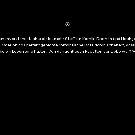
Abonnieren
Mehr
Details
m Teenager geht, die einen Rockstar
t. Oder ob das perfekt geplante romantische Date daran scheitert, das
ie ein Leben lang halten. Von den zahllosen Facetten der Liebe weiß W
 Schwächen des menschlichen Herzens.Unnachahmlich und liebevoll ge