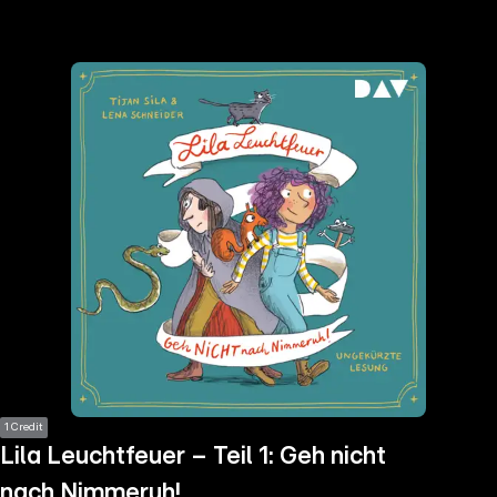
the
h page
 main
nt
the
ibility
ment
1 Credit
Lila Leuchtfeuer – Teil 1: Geh nicht
nach Nimmeruh!