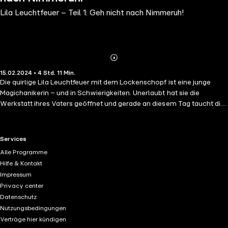
Lila Leuchtfeuer – Teil 1: Geh nicht nach Nimmeruh!
Abonnieren
Mehr
15.02.2024 • 4 Std. 11 Min.
Details
Die quirlige Lila Leuchtfeuer mit dem Lockenschopf ist eine junge
Magichanikerin – und in Schwierigkeiten. Unerlaubt hat sie die
Werkstatt ihres Vaters geöffnet und gerade an diesem Tag taucht die
furchterregende Hexe Tremebunda auf: Ihr fliegendes Fass lässt sich
nicht mehr steuern, ein eitler Holzwurm hat sich eingenistet. Um
Tremebundas Zorn zu entgehen, nimmt Lila wohl oder übel den
RTL+ useful links.
Services
Auftrag an, das Fass zu reparieren. Zusammen mit dem Hexenknecht
Alle Programme
Philomeno, dem sprechenden Hammer Hubert und dem flinken
Hilfe & Kontakt
Waldgeist Willi stürzt sie sich in das Abenteuer ihres Lebens ...
Impressum
Privacy center
Datenschutz
Nutzungsbedingungen
Verträge hier kündigen