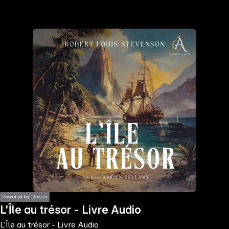
the
h page
 main
nt
the
ibility
ment
Powered by Deezer
L'Île au trésor - Livre Audio
L'Île au trésor - Livre Audio