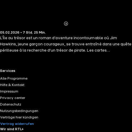
Abonnieren
Mehr
05.02.2026 • 7 Std. 25 Min.
Details
L'Île au trésor est un roman d'aventure incontournable où Jim
Hawkins, jeune garçon courageux, se trouve entraîné dans une quête
périlleuse à la recherche d'un trésor de pirate. Les cartes
mystérieuses, les corsaires redoutables et les tempêtes en mer
composent un récit palpitant, riche en rebondissements et en
émotions. Stevenson crée des personnages inoubliables, dont
RTL+ useful links.
Services
l'ambigu Long John Silver, figure mythique de la littérature. Le roman
Alle Programme
explore la loyauté, le courage et les choix difficiles auxquels Jim doit
Hilfe & Kontakt
faire face tout au long de son voyage initiatique. Véritable classique
Impressum
du genre, ce récit haletant continue de captiver lecteurs et auditeurs,
Privacy center
offrant une aventure maritime unique, vibrante et intemporelle.
Datenschutz
Nutzungsbedingungen
Verträge hier kündigen
Vertrag widerrufen
Wir sind RTL+