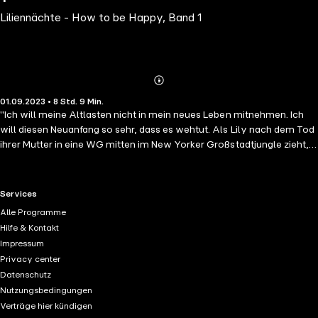
Liliennächte - How to be Happy, Band 1
Abonnieren
Mehr
01.09.2023 • 8 Std. 9 Min.
Details
"Ich will meine Altlasten nicht in mein neues Leben mitnehmen. Ich
will diesen Neuanfang so sehr, dass es wehtut. Als Lily nach dem Tod
ihrer Mutter in eine WG mitten im New Yorker Großstadtjungle zieht,
hat sie mit vielem gerechnet. Nur nicht damit, dass ihre beiden
Mitbewohner männlich, attraktiv und verdammt hilfsbereit sind.
Während Ash versucht, sie mit viel Charme zum Bleiben zu bewegen,
RTL+ useful links.
Services
sind es Jamies Schokoladenaugen und sein mitfühlendes Lächeln, die
Alle Programme
Lilys Herz schneller flattern lassen. Zwischen Tänzen bei
Hilfe & Kontakt
Kerzenschein und leuchtenden Sonnenaufgängen findet Lily ihre
Impressum
Freude am Leben wieder und verliebt sich - in New York und in Jamie.
Privacy center
Doch ihre Freude währt nicht lang, als sie herausfindet, dass sie ihrer
Datenschutz
Vormieterin wie aus dem Gesicht geschnitten ist ..."
Nutzungsbedingungen
Verträge hier kündigen