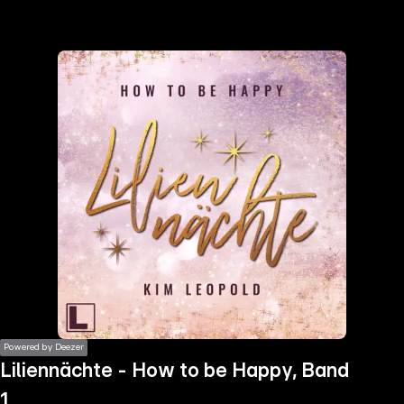
the
h page
 main
nt
the
ibility
ment
Powered by Deezer
Liliennächte - How to be Happy, Band
1