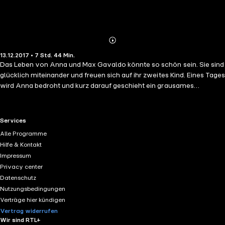
Abonnieren
Mehr
13.12.2017 • 7 Std. 44 Min.
Details
Das Leben von Anna und Max Gavaldo könnte so schön sein. Sie sind
glücklich miteinander und freuen sich auf ihr zweites Kind. Eines Tages
wird Anna bedroht und kurz darauf geschieht ein grausames
Verbrechen. Die 16-jährige Tochter Katharina hat das zweite Gesicht
und scheint etwas zu wissen. Immer wieder führen ihre Visionen sie in
die Vergangenheit und ins Reich der Toten – eine Faszination, der das
RTL+ useful links.
Services
junge Mädchen sich kaum entziehen kann. Und auch nicht dem Mann
Alle Programme
mit den dunklen Augen, dem sie in ihren Träumen immer wieder
Hilfe & Kontakt
begegnet. Eines Tages taucht der mysteriöse Baan in Katharinas
Impressum
Leben auf. Sie verliebt sich sofort in ihn, doch sie ahnt nicht, dass
Privacy center
damit das Böse seinen Einzug in ihr Leben und das ihrer Familie hält …
Datenschutz
Ein atemberaubender Thriller über Wut und Rache, Wahn und
Nutzungsbedingungen
Machtlosigkeit.
Verträge hier kündigen
Vertrag widerrufen
Wir sind RTL+