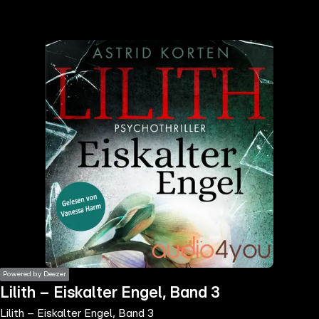
the
h page
 main
nt
the
ibility
ment
Powered by Deezer
Lilith – Eiskalter Engel, Band 3
Lilith – Eiskalter Engel, Band 3