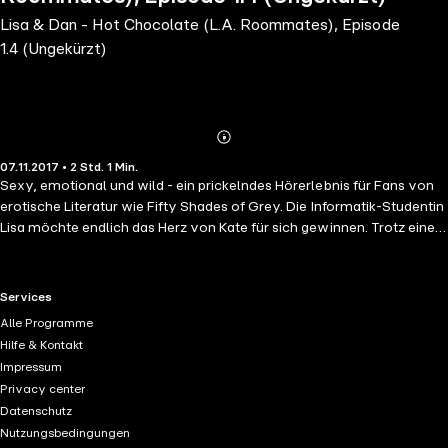
Lisa & Dan - Hot Chocolate (L.A. Roommates), Episode
1.4 (Ungekürzt)
Abonnieren
Mehr
07.11.2017 • 2 Std. 1 Min.
Details
Sexy, emotional und wild - ein prickelndes Hörerlebnis für Fans von
erotische Literatur wie Fifty Shades of Grey. Die Informatik-Studentin
Lisa möchte endlich das Herz von Kate für sich gewinnen. Trotz eines
durchdachten Plans endet dies jedoch leider eher im Desaster. Aber
Lisa ist nicht der Typ für Selbstmitleid. Und Ablenkung findet sich auch
prompt durch Dan: Avas Cousin, heißer Basketballer und
RTL+ useful links.
Services
entschlossen Lisa für sich zu gewinnen. Hinter dem Namen Hot
Alle Programme
Chocolate verbirgt sich eine Bar in Los Angeles, in der die vier
Hilfe & Kontakt
Freundinnen Ava, Jill, Kate und Lisa arbeiten, um ihr Studium und ihre
Impressum
gemeinsame WG zu finanzieren. Dazwischen bleibt den vier Mädchen
Privacy center
jedoch leider keine Zeit für Beziehungen jeglicher Art. Aber die Liebe
Datenschutz
findet einen meistens doch - oder zumindest ein heißer Typ im Hot
Nutzungsbedingungen
Chocolate. Und vielleicht auch beides zur gleichen Zeit. Bei Charlotte