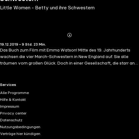
Little Women - Betty und ihre Schwestern
Abonnieren
Mehr
19.12.2019 • 9 Std. 23 Min.
Details
Das Buch zum Film mit Emma Watson! Mitte des 19. Jahrhunderts
wachsen die vier March-Schwestern in New England auf. Sie alle
träumen vom großen Glück. Doch in einer Gesellschaft, die starr an
traditionellen Geschlechterrollen festhält, ist der Weg dahin nicht
einfach. Und auch die Liebe der Schwestern zueinander wird auf eine
harte Probe gestellt. Louisa May Alcotts weltberühmte Familiensaga
RTL+ useful links.
Services
- berührend, spannend und humorvoll!
Alle Programme
Hilfe & Kontakt
Impressum
Privacy center
Datenschutz
Nutzungsbedingungen
Verträge hier kündigen