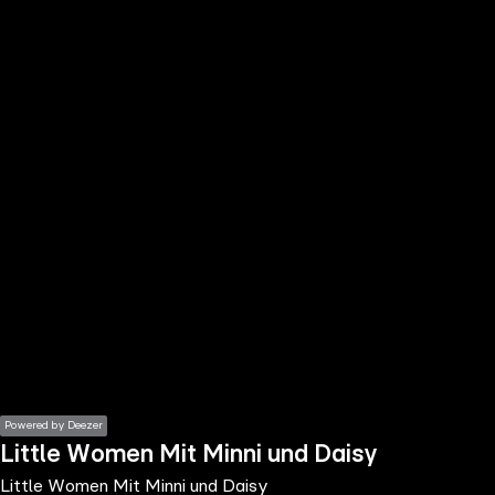
the
h page
 main
nt
the
ibility
ment
Powered by Deezer
Little Women Mit Minni und Daisy
Little Women Mit Minni und Daisy