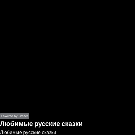
the
h page
 main
nt
the
ibility
ment
Powered by Deezer
Любимые русские сказки
Любимые русские сказки