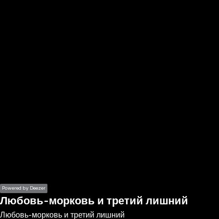
the
h page
 main
nt
the
ibility
ment
Powered by Deezer
Любовь-морковь и третий лишний
Любовь-морковь и третий лишний