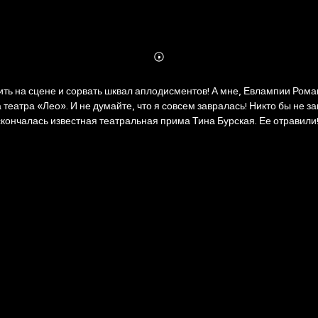
Abonnieren
Mehr
Details
упить на сцене и сорвать шквал аплодисментов! А мне, Евлампии Ро
театра «Лео». И не думайте, что я совсем завралась! Никто бы не за
 скончалась известная театральная прима Тина Бурская. Ее отравил
льница под маской – это я! Что же делать? Уносить ноги?! Но я реш