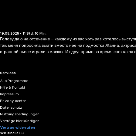
19.05.2025 • 11 Std. 10 Min.
Голову даю на отсечение – каждому из вас хоть раз хотелось выст
так: меня попросила выйти вместо нее на подмостки Жанна, актриса 
странной пьесе играли в масках. И вдруг прямо во время спектакля
водой. Лишь я одна точно знаю, что Жанна невиновна. Ведь отравите
RTL+ useful links.
Services
Alle Programme
Hilfe & Kontakt
Impressum
Privacy center
Datenschutz
Nutzungsbedingungen
Verträge hier kündigen
Vertrag widerrufen
Wir sind RTL+