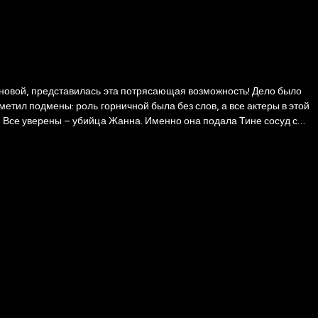
мановой, представилась эта потрясающая возможность! Дело было
метил подмены: роль горничной была без слов, а все актеры в этой
и! Все уверены – убийца Жанна. Именно она подала Тине сосуд с
ила поступить в точности наоборот – прыгнуть в самое пекло…