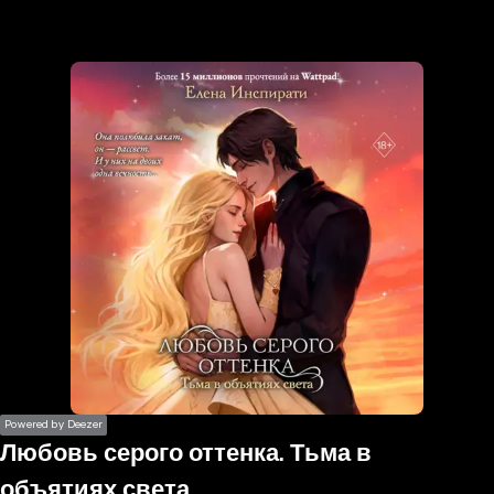
the
h page
 main
nt
the
ibility
ment
Powered by Deezer
Любовь серого оттенка. Тьма в
объятиях света