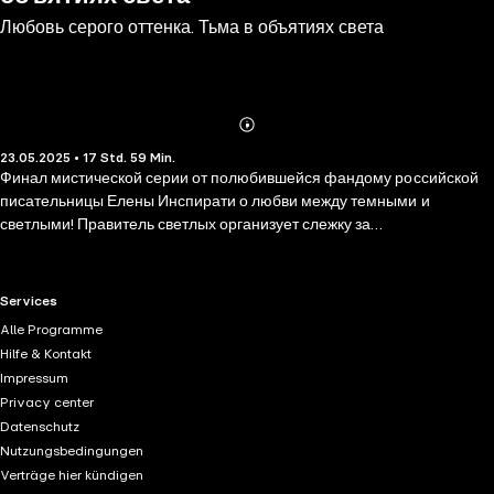
Любовь серого оттенка. Тьма в объятиях света
Abonnieren
Mehr
23.05.2025 • 17 Std. 59 Min.
Details
Финал мистической серии от полюбившейся фандому российской
писательницы Елены Инспирати о любви между темными и
светлыми! Правитель светлых организует слежку за
возлюбленными: через Аврору он ищет способ добраться до
Брайена. Правитель темных пытается найти новые слабые места
подопечного. Обоим нужен еще один рычаг давления, чтобы не
RTL+ useful links.
Services
позволить преемнику прибрать власть к рукам. Аврора пытается
Alle Programme
выживать в мире светлых, но ничего уже не будет так, как прежде. Ее
Hilfe & Kontakt
тайна вот-вот раскроется, а мир рушится на глазах. Если истинная
Impressum
любовь не победит, и светлые, и темные навсегда будут стерты с
Privacy center
лица земли…
Datenschutz
Nutzungsbedingungen
Verträge hier kündigen