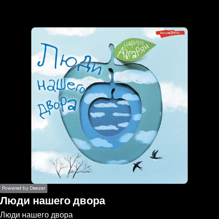
the
h page
 main
nt
the
ibility
ment
Powered by Deezer
Люди нашего двора
Люди нашего двора