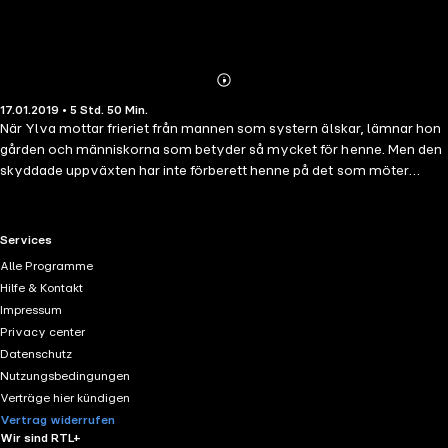
Abonnieren
Mehr
17.01.2019 • 5 Std. 50 Min.
Details
När Ylva mottar frieriet från mannen som systern älskar, lämnar hon
gården och människorna som betyder så mycket för henne. Men den
skyddade uppväxten har inte förberett henne på det som möter
henne på vägen. Aksel orkar inte med tanken på att Ylva ska gifta sig
med någon annan. Han vill långt bort – ut i kriget.
RTL+ useful links.
Services
Alle Programme
Hilfe & Kontakt
Impressum
Privacy center
Datenschutz
Nutzungsbedingungen
Verträge hier kündigen
Vertrag widerrufen
Wir sind RTL+