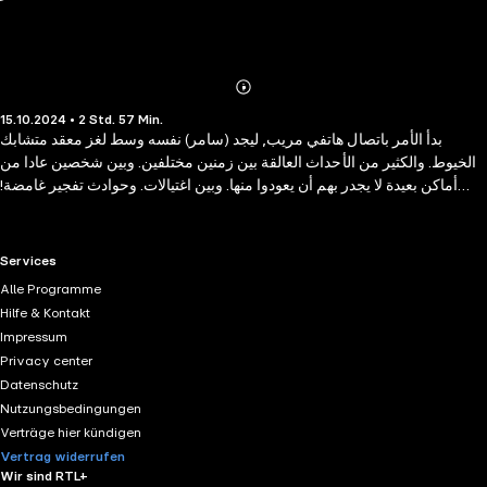
Abonnieren
Mehr
15.10.2024 • 2 Std. 57 Min.
Details
بدأ الأمر باتصال هاتفي مريب, ليجد (سامر) نفسه وسط لغز معقد متشابك
الخيوط. والكثير من الأحداث العالقة بين زمنين مختلفين. وبين شخصين عادا من
أماكن بعيدة لا يجدر بهم أن يعودوا منها. وبين اغتيالات. وحوادث تفجير غامضة!
يحدث هذا كله في غرفة مستشفى صغيرة. اتسعت لكل شيء!!
RTL+ useful links.
Services
Alle Programme
Hilfe & Kontakt
Impressum
Privacy center
Datenschutz
Nutzungsbedingungen
Verträge hier kündigen
Vertrag widerrufen
Wir sind RTL+