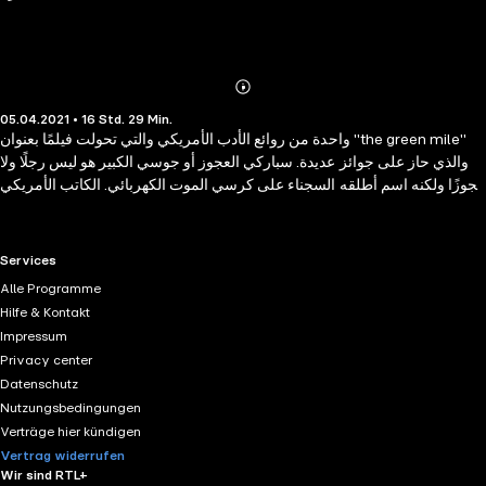
Abonnieren
Mehr
05.04.2021 • 16 Std. 29 Min.
Details
واحدة من روائع الأدب الأمريكي والتي تحولت فيلمًا بعنوان "the green mile"
والذي حاز على جوائز عديدة. سباركي العجوز أو جوسي الكبير هو ليس رجلًا ولا
عجوزًا ولكنه اسم أطلقه السجناء على كرسي الموت الكهربائي. الكاتب الأمريكي
الكبير ستيفن كينغ يصف مشاعر زبائن ذلك الكرسي بدقة وحرفية عالية. تفاصيلٌ
مرعبة والكلمات الأخيرة لكل متهم. فاستمع الآن
RTL+ useful links.
Services
Alle Programme
Hilfe & Kontakt
Impressum
Privacy center
Datenschutz
Nutzungsbedingungen
Verträge hier kündigen
Vertrag widerrufen
Wir sind RTL+