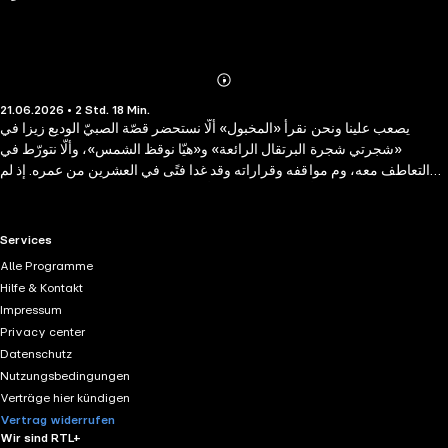
Abonnieren
Mehr
21.06.2026 • 2 Std. 18 Min.
Details
يصعب علينا ونحن نقرأ «المخبول» ألّا نستحضر قصّة الصبيّ الوديع زيزا في
«شجرتي شجرة البرتقال الرائعة» و«هيّا نوقظ الشمس»، وألّا نتورّط في
التعاطف معه، وم مواقفه وقراراته وقد غدا فتًى في العشرين من عمره. إذ لم
يتخلّ الفتى «زيزا» أو «زاي» عن وهج أحلامه الذاتيّة فلم يكفّ عن البحث عن
معنًى لحياته، ونحت مغامراته الشخصية في عالم مُعادٍ له، حتّى صار يُنعت
بالمتشرّد. واجه «زاي» الأسرة والمدرّسين والقساوسة وأصرّ على اتّباع حُلمه
RTL+ useful links.
Services
والبحث عن سعادته. إنّها قصّةٌ مؤثّرة من أبدع كتابات جوزيه ماورو الّتي قلّما نجد
Alle Programme
لها نظيرًا من حيث فتنة القرّاء بها واهتمام النقّاد بطرافتها الفنيّة لأنّها، بكلّ بساطة،
Hilfe & Kontakt
تمسّ المشترك الإنسانيّ: الحُبّ والحلم
Impressum
Privacy center
Datenschutz
Nutzungsbedingungen
Verträge hier kündigen
Vertrag widerrufen
Wir sind RTL+