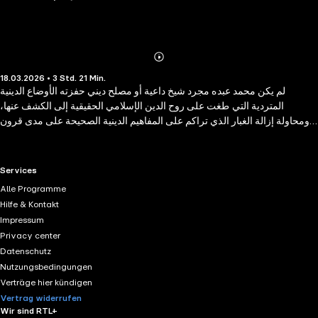
Abonnieren
Mehr
18.03.2026 • 3 Std. 21 Min.
Details
لم يكن محمد عبده مجرد شيخ داعية أو مصلح ديني حفزته الأوضاع الدينية
المتردية التي طغت على روح الدين الإسلامي الحقيقية إلى الكشف عنها،
ومحاولة إزالة الغبار الذي تراكم على المفاهيم الدينية الصحيحة على مدى قرون
من التخلف والانحطاط الفكري، ولو كان جُلّ ما قام به محمد عبده في حياته
لكفاه ذلك فضلاً وشرفاً، ولكنه فوق ذلك كان عَلَمًا من أعلام الفكر بأوسع ما قد
يصل إليه هذا المعنى، يهتدي به القاصي والداني، وكان يقينه لا يحده حد بأن إصلاح
RTL+ useful links.
Services
الفكر الديني لا ينفصل عن إصلاح الفكر بصفة عامة، فكلاهما يؤثر في الآخر إيجاباً
Alle Programme
وسلباً.
Hilfe & Kontakt
Impressum
Privacy center
Datenschutz
Nutzungsbedingungen
Verträge hier kündigen
Vertrag widerrufen
Wir sind RTL+