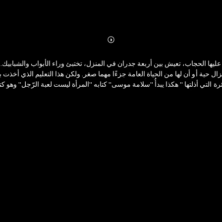
Abonnieren
Mehr
Details
ية أو أن لها من الحياة العامة جزءًا مهما صغر. ولكن هذا التعليم الذي أخذت به فتي
 التي أذلتها " هكذا يبدأُ "سلامة موسى" كتابه "المرأة ليست لعبة الرّجل" وهو كت
هو القضاء على أشكال القهر المجتمعية المتصل بالنوع الجنسي، ليسمح للجميع نساء 
الرجال، ويجادل بعضهم بأن مفاهيم النوع الاجتماعي والهوية بحسب الجنس تحددها الب