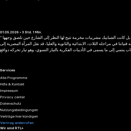
01.05.2026 • 3 Std. 1 Min.
" لقد كان هذا المجتمع المصري يحيا على الرجال وحدهم. وكانت المرأة، المضروب عليها الحجاب، تعيش بين أربعة جدران في المنزل، تختبئ وراء الأبواب والشبابيك. بل كانت الشبابيك مشربيات مخرمة تتيح لها النظر إلى الشارع حين تلصق وجهها
اتنا في مراحله الثلاث، الابتدائية والثانوية والعليا، قد نقل المرأة المصرية إلى
اب ينتمي إلى ما يسمى في الأديبات الفكرية بالتيار النسوي، وهو تيار تحركه دوافع
ورجالًا بالنمو والمشاركة في المجتمع بأمان وحرية. ومعظم النسويين مهتمون بشكل
نية الاجتماعية. فإذا ألقينا نظرة على هذا الكتاب وجدنا أن النظريات الاجتماعية
والسياسية، والفلسفات الأخلاقية للتيار النسوي كامنة خلف نصوص مقالاته.
RTL+ useful links.
Services
Alle Programme
Hilfe & Kontakt
Impressum
Privacy center
Datenschutz
Nutzungsbedingungen
Verträge hier kündigen
Vertrag widerrufen
Wir sind RTL+