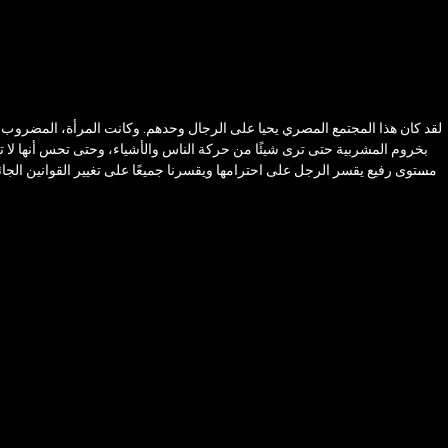
بخروم المشربية حتى ترى شيئًا من حركة الناس والأشياء، وحتى تحس أنها لا تزال ح
مستوى رفيع يقسر الرجل على احترامها ويقسرنا جميعًا على تغيير القوانين الجائرة
متعلقة بقضايا المرأة، حيث يتفق هذا التيار فيما بينه على أن هدفه النهائي 
خاص بقضايا عدم المساواة السياسية والاجتماعية والاقتصادية بين النساء و