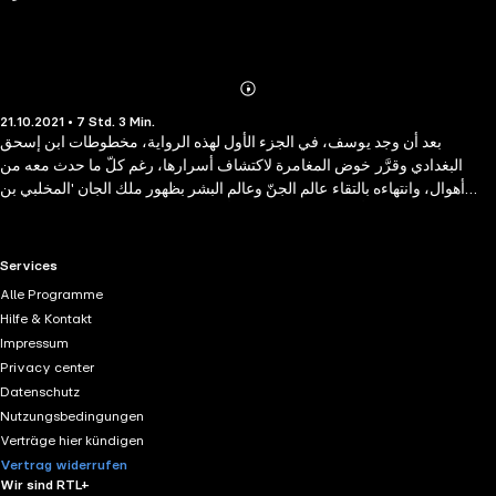
Abonnieren
Mehr
21.10.2021 • 7 Std. 3 Min.
Details
بعد أن وجد يوسف، في الجزء الأول لهذه الرواية، مخطوطات ابن إسحق
البغدادي وقرَّر خوض المغامرة لاكتشاف أسرارها، رغم كلّ ما حدث معه من
أهوال، وانتهاءه بالتقاء عالم الجنّ وعالم البشر بظهور ملك الجان 'المخلبي بن
ذاعات' ووقوع أصدقاءه في الفخ، يبدأ 'المخلبي' بفتح بوابات الجحيم السبعة
الموجودة في الأرض السابعة لتحرير ملوك الجنّ لتعود الحرب من جديد، فهل
سيجدي اتّحاد بعض الجنّ المؤمن مع البشر لإيقافه وردعه؟ أم أنَّ الكارثة سوف
RTL+ useful links.
Services
تحلّ على الجميع؟ 'المرتد' تشهد صراعًا بين الجن والجنّ من جهة وبين الجن
Alle Programme
والبشر من جهةٍ أخرى وكأنّك تعيش ملحمةً أسطورية، ستتعّرف بشكلٍ أكبر على
Hilfe & Kontakt
عالم الجنّ وعلاقتهم مع عالم البشر، عن القرين والغرفة النّحاسية، والقوانين التي
Impressum
تحكم هذه العلاقة. استمع الآن.
Privacy center
Datenschutz
Nutzungsbedingungen
Verträge hier kündigen
Vertrag widerrufen
Wir sind RTL+