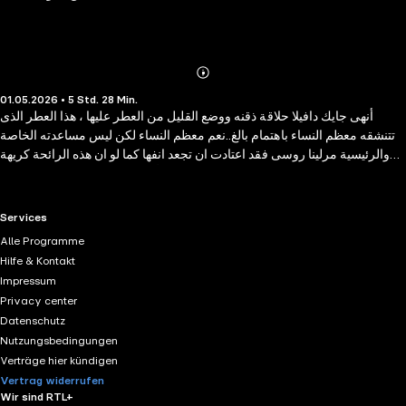
Abonnieren
Mehr
01.05.2026 • 5 Std. 28 Min.
Details
أنهى جايك دافيلا حلاقة ذقنه ووضع القليل من العطر عليها ، هذا العطر الذى
تتنشقه معظم النساء باهتمام بالغ..نعم معظم النساء لكن ليس مساعدته الخاصة
والرئيسية مرلينا روسى فقد اعتادت ان تجعد انفها كما لو ان هذه الرائحة كريهة
ومزعجة. كانت مرلينا مساعدته الشخصية وقد بدأت العمل لديه منذ حوالى ثمانية
عشر شهرًا ، وأثبتت أنّها الفتاة المثالية إذ تتبع تعليماته حرفيًا وتحافظ على مواعيده
المهنية والاجتماعية ، وتحل محله حين يكون لديه ارتباطات أخرى. كان جاك دافيلا
RTL+ useful links.
Services
رجل ناجح جدًا فى عمله وجميع النساء مغرمات به ما عدا مارلينا روسى فقد كانت
Alle Programme
تعلم جيدًا أنّه يحب الشقراوات النحيلات لا السمراوات الممتلئات مثلها وكان هذا
Hilfe & Kontakt
كافيا لردع قلبها من أن يستجيب له ثم طلب جايك من مرلينا تنظيم حفلة عيد ميلاد
Impressum
جده الثمانين ، ورأت فى ذلك فرصة سانحة لتظهر له ما يفوته. رمقته عيناها
Privacy center
بكراتٍ من نار فشعر بها حتى أخمص قدميه، ورغم الضجيج الذى تعالى أنبأه
Datenschutz
حدسه بأنّ علاقته بمرلينا تغيرت للتو وإلى الأبد.
Nutzungsbedingungen
Verträge hier kündigen
Vertrag widerrufen
Wir sind RTL+