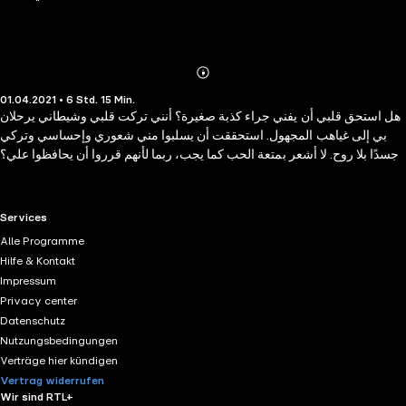
Abonnieren
Mehr
01.04.2021 • 6 Std. 15 Min.
Details
هل استحق قلبي أن يفني جراء كذبة صغيرة؟ أنني تركت قلبي وشيطاني يرحلان
بي إلى غياهب المجهول. استحققت أن يسلبوا مني شعوري وإحساسي وتركي
جسدًا بلا روح. لا أشعر بمتعة الحب كما يجب، ربما لأنهم قرروا أن يحافظوا علي؟
وهل حفاظهم لم يكن ليتم سوى بموت الإحساس؟ خظيئتي الكبرى أنني تركت
لقلبي وشيطاني أن يرحل بي لظلمة الطريق، كنت كما الدمية التي تتمايل بين
الخطأ والصواب، تعرفه ولا يمكنها الحسم.
RTL+ useful links.
Services
Alle Programme
Hilfe & Kontakt
Impressum
Privacy center
Datenschutz
Nutzungsbedingungen
Verträge hier kündigen
Vertrag widerrufen
Wir sind RTL+