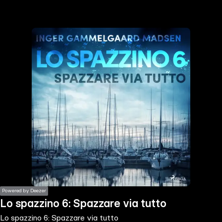
the
h page
 main
nt
the
ibility
ment
Powered by Deezer
Lo spazzino 6: Spazzare via tutto
Lo spazzino 6: Spazzare via tutto