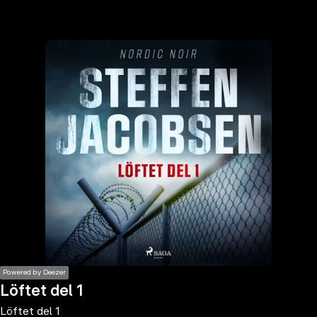
the
h page
 main
nt
the
ibility
ment
Powered by Deezer
Löftet del 1
Löftet del 1