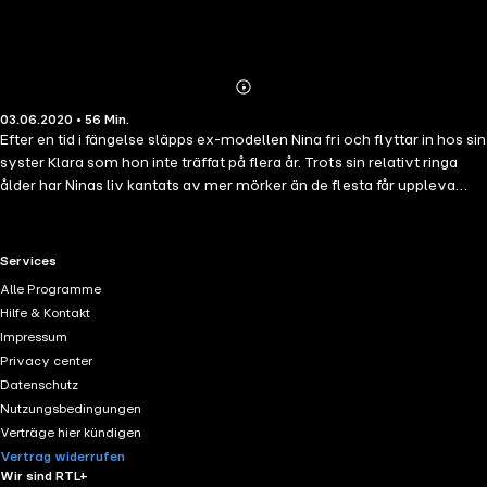
Abonnieren
Mehr
03.06.2020 • 56 Min.
Details
Efter en tid i fängelse släpps ex-modellen Nina fri och flyttar in hos sin
syster Klara som hon inte träffat på flera år. Trots sin relativt ringa
ålder har Ninas liv kantats av mer mörker än de flesta får uppleva
under en hel livstid. Hon har lärt sig att ta saken i egna händer och
skyr inte våld för att rädda sitt eget eller skyddslingen Gabrielas
skinn. Gabriela, som hon tvingats lämna på anstalten under älskaren
RTL+ useful links.
Services
och fängelsevakten Martins beskydd. På utsidan är läget spänt
Alle Programme
mellan Nina och svågern Carsten, som inte kan bestämma sig för om
Hilfe & Kontakt
han avskyr eller åtrår henne. Och medan hon långsamt gör sig
Impressum
hemmastadd i familjen förbereder sig skuggor från hennes förflutna
Privacy center
för den brutala sista uppgörelsen. Hemligheter avslöjas - och mer än
Datenschutz
ett liv sätts på spel - när mörkret till slut hinner ifatt ... Detta är den
Nutzungsbedingungen
första av fyra delar om den vackra men dödliga Nina - vars framtid är
Verträge hier kündigen
allt annat än glasklar.
Vertrag widerrufen
Wir sind RTL+