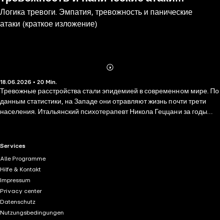
Логика тревоги. Эмпатия, тревожность и панические
(краткое изложение)
атаки (краткое изложение)
Abonnieren
Mehr
18.06.2026 • 20 Min.
Details
Тревожные расстройства стали эпидемией в современном мире. По
данным статистики, на Западе они отравляют жизнь почти трети
населения. Итальянский психотерапевт Никола Геццани за годы
практики пришел к выводу, что тревога — это не недостаток
психики, не нарушение ее работы и не дефицит. Тревога — это
интерфункция психики, выполняющая важную социобиологическую
RTL+ useful links.
Services
роль. Люди, склонные к тревожности, одновременно отличаются
Alle Programme
достаточно стабильным набором других черт, что не может не
Hilfe & Kontakt
наводить на размышления. Так, у тревожных людей хорошо развиты
Impressum
эмпатия, саморефлексия и способность предвидеть. Эти люди
Privacy center
обладают повышенной чувствительностью. Они видят гораздо
Datenschutz
больше вариантов развития событий, и этот слишком богатый выбор
Nutzungsbedingungen
вызывает в них постоянный внутренний конфликт. Чем больше