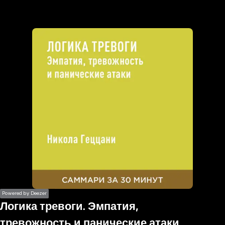
the
h page
 main
nt
the
ibility
ment
Powered by Deezer
Логика тревоги. Эмпатия,
тревожность и панические атаки