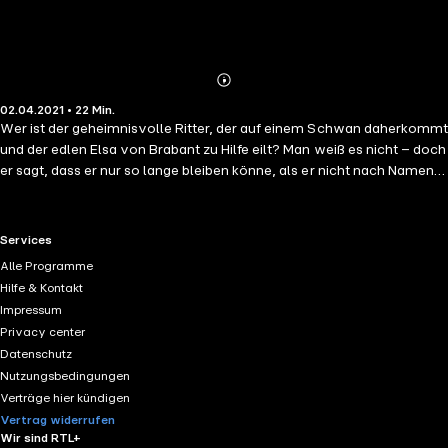
Abonnieren
Mehr
02.04.2021 • 22 Min.
Details
Wer ist der geheimnisvolle Ritter, der auf einem Schwan daherkommt
und der edlen Elsa von Brabant zu Hilfe eilt? Man weiß es nicht – doch
er sagt, dass er nur so lange bleiben könne, als er nicht nach Namen
und Herkunft gefragt würde. Kann Elsa ihr Wort halten?
RTL+ useful links.
Services
Alle Programme
Hilfe & Kontakt
Impressum
Privacy center
Datenschutz
Nutzungsbedingungen
Verträge hier kündigen
Vertrag widerrufen
Wir sind RTL+