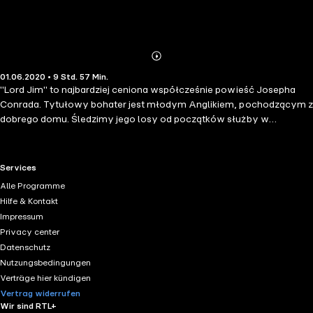
Abonnieren
Mehr
01.06.2020 • 9 Std. 57 Min.
Details
"Lord Jim" to najbardziej ceniona współcześnie powieść Josepha
Conrada. Tytułowy bohater jest młodym Anglikiem, pochodzącym z
dobrego domu. Śledzimy jego losy od początków służby w
marynarce handlowej, przez pracę w portach południowo-
wschodniej Azji, aż po zdobyte przywództwo na Borneo. Przede
wszystkim jednak utwór jest historią o utraconym honorze i próbach
RTL+ useful links.
Services
rehabilitacji. Conrad dostarcza czytelnikom nie tylko barwnych
Alle Programme
opisów morskich przygód, ale i przybliża egzotykę Wschodu.
Hilfe & Kontakt
Powieść skupia się wokół dylematów sumienia, lojalności, zdrady i
Impressum
konfrontacji z wrażliwością serca. Jak zwykle Conrad
Privacy center
eksperymentuje z ludzkimi słabościami i namiętnościami, które
Datenschutz
wystawiają etykę bohaterów na próbę. Nowatorskie środki użyte
Nutzungsbedingungen
przez autora do przedstawienia problematyki moralności i psychiki
Verträge hier kündigen
człowieka, sytuują Conrada wśród pierwszych modernistów
Vertrag widerrufen
literatury angielskiej.
Wir sind RTL+