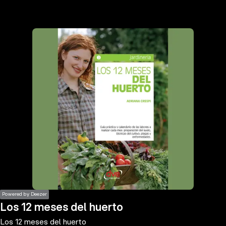
the
h page
 main
nt
the
ibility
ment
Powered by Deezer
Los 12 meses del huerto
Los 12 meses del huerto