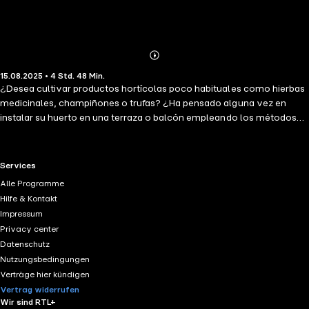
Abonnieren
Mehr
15.08.2025 • 4 Std. 48 Min.
Details
¿Desea cultivar productos hortícolas poco habituales como hierbas
medicinales, champiñones o trufas? ¿Ha pensado alguna vez en
instalar su huerto en una terraza o balcón empleando los métodos
hidropónicos? ¿Quiere iniciarse en el mundo de la horticultura con
los conocimientos básicos indispensables? Este manual pretende ser
una guía detallada de los trabajos que deben realizarse en el huerto a
RTL+ useful links.
Services
lo largo del año. En él encontrará toda la información que necesite
Alle Programme
acerca del suelo de cultivo y las diferentes técnicas empleadas, así
Hilfe & Kontakt
como una descripción detallada de las enfermedades, insectos y
Impressum
animales perjudiciales y las medidas más eficaces para combatirlos.
Privacy center
Datenschutz
Nutzungsbedingungen
Verträge hier kündigen
Vertrag widerrufen
Wir sind RTL+