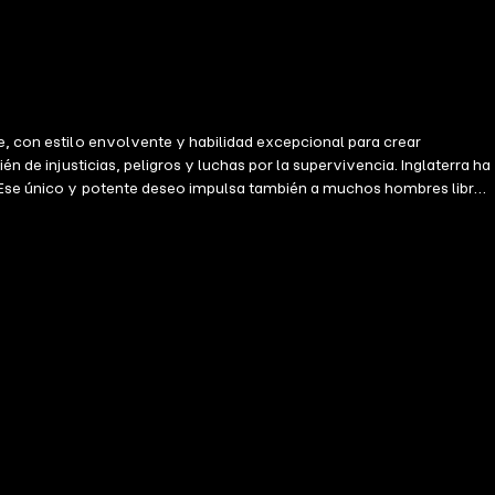
e, con estilo envolvente y habilidad excepcional para crear
n de injusticias, peligros y luchas por la supervivencia. Inglaterra ha
. Ese único y potente deseo impulsa también a muchos hombres libres.
spuesta a rendirse. Los rebeldes y los marginados han sido enviados
 y endurecidos por la tragedia, terminarán transformado los parajes
e épica dedicada a los conmovedores e intrigantes orígenes de la
ricos con personajes memorables, escenarios vibrantes y tramas que
ta serie es la mejor combinación de ficción y hechos históricos
a hace que sea difícil dejar de leer. Es buenísima.». Reseña en
villosa: inteligente, instructiva, entretenida y llena de