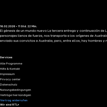
16.02.2026 • 11 Std. 22 Min.
El génesis de un mundo nuevo La tercera entrega y continuación de Los
personajes llenos de fuerza, nos transporta a los orígenes de Australia
enviado sus convictos a Australia, pero, entre ellos, hay hombres y 
Sin embargo, la lucha por la supervivencia será despiadada para unos 
muy lejos, al otro lado del mundo, a las duras tierras de un nuevo co
silvestres en tierras fértiles. Y también se habrán transformado a sí 
RTL+ useful links.
Services
colonización de Australia, un continente forjado a fuerza de pasión,
Alle Programme
recorren décadas de retos, pasión y descubrimientos. Una experiencia 
Hilfe & Kontakt
ambientada en Australia que he leído». Reseña en Amazon ⭐⭐⭐⭐⭐ «Esta s
Impressum
Goodreads ⭐⭐⭐⭐⭐ «Me encanta esta serie y actualmente la estoy leye
Privacy center
suspense». Reseña en Goodreads ⭐⭐⭐⭐⭐
Datenschutz
Nutzungsbedingungen
Verträge hier kündigen
Vertrag widerrufen
Wir sind RTL+