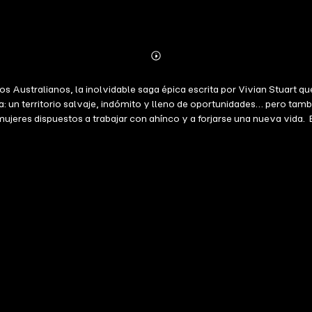
Abonnieren
Mehr
Details
 Australianos, la inolvidable saga épica escrita por Vivian Stuart qu
: un territorio salvaje, indómito y lleno de oportunidades… pero tambié
mujeres dispuestos a trabajar con ahínco y a forjarse una nueva vida
y otros. Y la joven, la fuerte, la obstinada Jenny Taggart no está di
ntinente. Pero, con el paso de los decenios, ennoblecidos por el amor
mismos en australianos. Los colonos es la tercera entrega de esta seri
 sueños… y sangre. Ideal para lectores que disfrutan de relatos histó
literaria que te hace viajar y vivir intensamente cada página. --- «Es
erie parece hecha para pasar de una historia a la siguiente. La autor
ndo por segunda vez». Reseña en Goodreads ⭐⭐⭐⭐⭐ «Es una serie mara