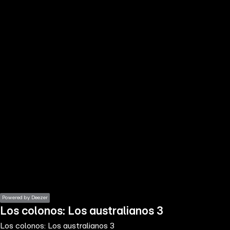
the
h page
 main
nt
the
ibility
ment
Powered by Deezer
Los colonos: Los australianos 3
Los colonos: Los australianos 3