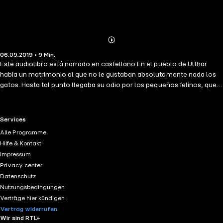
Abonnieren
Mehr
06.09.2019 • 9 Min.
Details
Este audiolibro está narrado en castellano.En el pueblo de Ulthar
había un matrimonio al que no le gustaban absolutamente nada los
gatos. Hasta tal punto llegaba su odio por los pequeños felinos, que
no dudaban en matarlos de las formas más terribles. En una ocasión,
visitó el pueblo un grupo de viajeros. En él venía un niño llamado
Menes, al que la vida había dejado huérfano, y que tenía como único
RTL+ useful links.
Services
amigo para consolarse de su soledad un pequeño gato negro. Un día,
Alle Programme
su gatito desapareció...
Hilfe & Kontakt
Impressum
Privacy center
Datenschutz
Nutzungsbedingungen
Verträge hier kündigen
Vertrag widerrufen
Wir sind RTL+