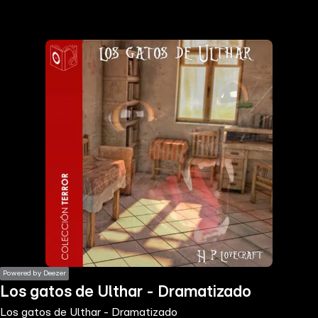
the
h page
 main
nt
the
ibility
ment
Powered by Deezer
Los gatos de Ulthar - Dramatizado
Los gatos de Ulthar - Dramatizado