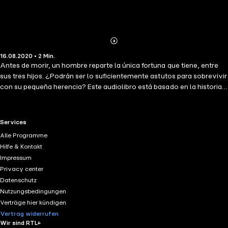
Abonnieren
Mehr
16.08.2020 • 2 Min.
Details
Antes de morir, un hombre reparte la única fortuna que tiene, entre
sus tres hijos. ¿Podrán ser lo suficientemente astutos para sobrevivir
con su pequeña herencia? Este audiolibro está basado en la historia
Los tres herederos afortunados recopilado por los Hermanos Grimm.
RTL+ useful links.
Services
Alle Programme
Hilfe & Kontakt
Impressum
Privacy center
Datenschutz
Nutzungsbedingungen
Verträge hier kündigen
Vertrag widerrufen
Wir sind RTL+