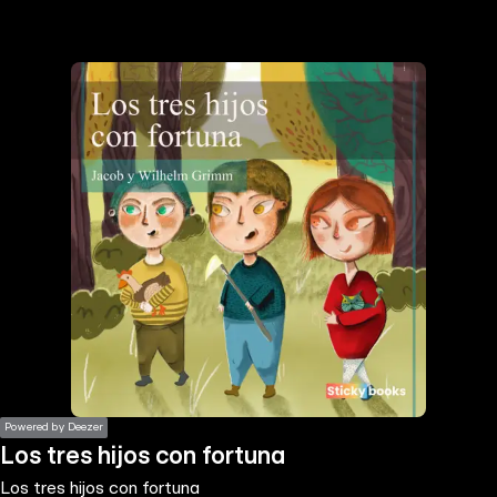
the
h page
 main
nt
the
ibility
ment
Powered by Deezer
Los tres hijos con fortuna
Los tres hijos con fortuna