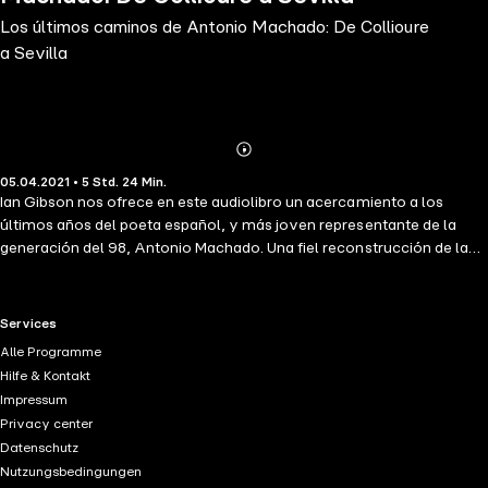
Los últimos caminos de Antonio Machado: De Collioure
a Sevilla
Abonnieren
Mehr
05.04.2021 • 5 Std. 24 Min.
Details
Ian Gibson nos ofrece en este audiolibro un acercamiento a los
últimos años del poeta español, y más joven representante de la
generación del 98, Antonio Machado. Una fiel reconstrucción de la
tragedia que acarreó la Guerra Civil, la realidad del exilio al que él y
su familia se vieron obligados y esas últimas semanas de vida hasta
su fallecimiento en Colliure (Francia) un 25 de febrero de 1939.
RTL+ useful links.
Services
Alle Programme
Hilfe & Kontakt
Impressum
Privacy center
Datenschutz
Nutzungsbedingungen