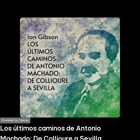
the
h page
 main
nt
the
ibility
ment
Powered by Deezer
Los últimos caminos de Antonio
Machado: De Collioure a Sevilla