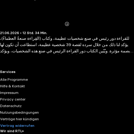
Abonnieren
Mehr
21.06.2026 • 12 Std. 34 Min.
Details
للقراءة دور رئيس في صنع شخصيات عظيمة، وكتاب (القِراءة صنعةُ العظماءُ)،
يؤكد لنا ذلك من خلال سرده لقصة 39 شخصية عظيمة، استطاعت أن تكون لها
بصمة مؤثرة. ويُبّين الكتاب دور القراءة الرئيس في صنع هذه الشخصيات، ويؤكد
أنّ العظماء تجد عندهم دوماً نهماً شديداً للقراءة يسيطر على اغلب اوقاتهم
وتصنعهم مبدعين ومؤثرين .. كما يحتوي الكتاب كذلك على اكثر من 84 مقولة
لأدباء ومفكرين ومخترعين وصناع قرار وغيرهم ... يؤكدون دور القراءة وتأثيرها
RTL+ useful links.
Services
الحيوي في صنع شخصية عظيمة .. ولن تجد عظيما ومؤثرا وصاحب شأن لا يقرأ
Alle Programme
فالقراءة ليست هواية بل هي شيء رئيسي لا يمكن الاستغناء عنه كالطعام
Hilfe & Kontakt
والشراب ومن لا يقرأ فقد حكم على نفسه بالموت الفكري ...
Impressum
Privacy center
Datenschutz
Nutzungsbedingungen
Verträge hier kündigen
Vertrag widerrufen
Wir sind RTL+