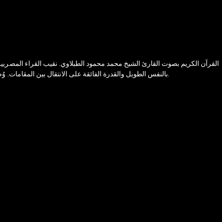
القرآن الكريم بصوت القارئ الشيخ محمد محمود الطبلاوي. نقيب القراء المصريين
بالنفس الطويل والقدرة الفائقة على الانتقال بين المقامات. وُصفت أوتاره الصوتية بـ "المعجزة" القادرة على أداء "النغمة المستحيلة"، حيث جمع في تلاوته بين القوة الجهورية والأداء الرصين الذي جعله ظاهرة فريدة في عصره.