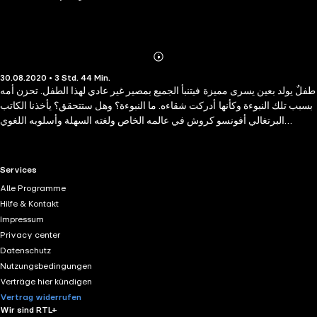
Abonnieren
Mehr
30.08.2020 • 3 Std. 44 Min.
Details
طفلٌ يولد بعين يسرى مميزة فيتنبأ الجميع بمصير غير عادي لهذا الطفل. تحزن أمه
بسبب تلك النبوءة وكأنها أدركت شقاءه. ما النبوءة؟ وهل ستتحقق؟ يأخذنا الكاتب
البرتغالي أفونسو كروش في عالمه الخاص ولغته السهلة وأسلوبه اللغوي
المتميز، لترى العالم بوجهة نظر جديدة، فلن يعود العالم كمان كان بعد الاستماع
إلى هذه الرواية. استمع الآن إلى رواية "الرسّام تحت المجلى" فقط وحصريًا على
كتاب صوتي
RTL+ useful links.
Services
Alle Programme
Hilfe & Kontakt
Impressum
Privacy center
Datenschutz
Nutzungsbedingungen
Verträge hier kündigen
Vertrag widerrufen
Wir sind RTL+