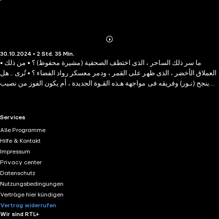
Abonnieren
Mehr
30.10.2024 • 2 Std. 35 Min.
Details
• ما سر ذلك الساحر ، الذى اختطف الصحفية (مشيرة محفوظ) ؟ • من ذلك
العملاق الأخضر ، الذى ظهر على القمر ، ودمر معسكر رواد الفضاء ؟ • تُرى .. هل
ينجح (نـور) وفريقه فى مواجهة هـذه القـوة الجديدة ، أم يكون الفوز من نصيب
(الساحر) ؟!
RTL+ useful links.
Services
Alle Programme
Hilfe & Kontakt
Impressum
Privacy center
Datenschutz
Nutzungsbedingungen
Verträge hier kündigen
Vertrag widerrufen
Wir sind RTL+