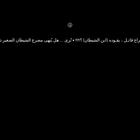
Abonnieren
Mehr
Details
 قاتـل ، يقـوده (ابن الشيطان) ؟!!!!! • تُرى .... هل يُنهى مصرع الشيطان الصغير ذلك الص