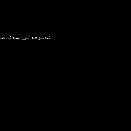
كيف يواجـه (نـور) ابنتـه فى صـراع