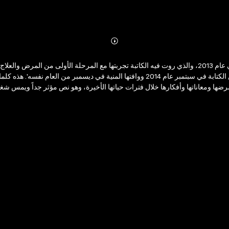
Abonnieren
Mehr
Details
رضوى عاشور رواية تجربتها مع عودة المرض وما جرى في مصر، وقد توقفت عن الكتابة في سبتمب
 لمرضها ومعاناتها وأفكارها خلال فترات حياتها الأخيرة، وهو نص مؤثر جداً ويمس
في الوقت ذاته تعشق الكتابة عشق الحياة نفسها، فلا تتمكن من التوقف حتى الاشه
 الكتاب الأخير بلغتها الساحرة نفسها واسلوبها المفعم بالجاذبية والشغف الحقي