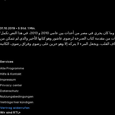
31.10.2019 • 5 Std. 1 Min.
'هذا هو الجزء الثاني من كتاب (أصقل من رضوى) الصادر عن دار الشروق في عام 2013، والذي روت فيه الكاتبة تجربتها مع المرحلة الأولى من المرض والعلاج وما كان يجري في مصر من أحداث بين عامي 2010 و 2013، في هذا النص تكمل
ر عام 2014 ووافتها المنية في ديسمبر من العام نفسه'. هذه كلمات من مقدمة كتاب الصرخة لرضوى عاشور وهو كتابها الأخير والذي لم تتمكن من
 شغاف القلب، ويجعل المرء لا يتركه إلا وهو حزين على رضوى وفراق رضوى، الكاتبة
ر الأخيرة، وتكتب حزنها ومرضها وقلقها الشديد على بلدها مصر وما كان يحدث فيه
قي للحياة والزخم بالتفاصيل والغنى، هي كاتبة قديرة بحق، لكن الوقت لم يسعفها
RTL+ useful links.
Services
Alle Programme
Hilfe & Kontakt
Impressum
Privacy center
Datenschutz
Nutzungsbedingungen
Verträge hier kündigen
Vertrag widerrufen
Wir sind RTL+