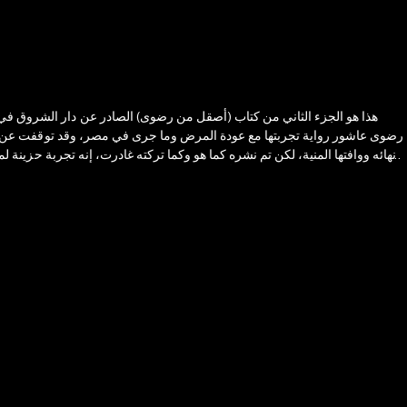
انهائه ووافتها المنية، لكن تم نشره كما هو وكما تركته غادرت، إنه تجربة حزينة
الجميلة المبدعة. تحزن رضوى لأنها تشرك الآخرين في آلامها وتجربتها، لكنها 
خلال كل تلك الفترات الحرجة من تاريخها السياسي والاجتماعي. كتبت رضوى هذا
والمرض لم يرحمها ولم يمهلها قليلاً بعد، ثم تولى زوجها وابنها مريد وتميم البرغوثي نشر هذا الكتاب كما كتبته وتركته دون تعديل أو تغيير، نشروه بحواشيه وأفكاره وملاحظاته كما كتبته رضوى بنفسها وتركتها خلفها وغادرت.