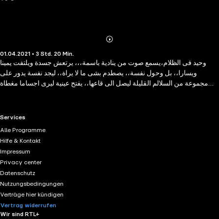
Abonnieren
Mehr
01.04.2021 • 3 Std. 20 Min.
Details
وحيد فى الظلام،يسمع صوت من ينادية باسمة،،، يرتعش جسدة ويلتفت يمينا
ويسارا،، بل وحول نفسة،، يصطدم بشى ما لا يراة،، ليجد نفسة يدور على
مجموعة من السلالم القليلة ليصل الى قاعها،، يفتح عينية ليرى اجساما مغطاة
باكفان بيضاء يخرج من بعضها رائحة طيبة ومن الاخرى رائحة كريهة لا تطاق،،
ينتفض جسدة من يد امتدت لتمسكة من قدمة فيصيح ليجد نفسة على فراشة
الذى امتلا بالعرق المتصبب منة طيلة الليل ، ويتذكر،، نعم هذا الكابوس مرة اخرى
RTL+ useful links.
Services
ويسال نفسة متعجبا..هل يوجد كابوس ممتد لعشرين يوم وهو لا يتغير قط.
Alle Programme
Hilfe & Kontakt
Impressum
Privacy center
Datenschutz
Nutzungsbedingungen
Verträge hier kündigen
Vertrag widerrufen
Wir sind RTL+