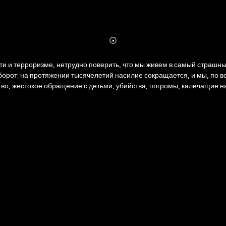
Abonnieren
Mehr
Details
ти и терроризме, нетрудно поверить, что мы живем в самый страшны
оборот: на протяжении тысячелетий насилие сокращается, и мы, по 
тво, жестокое обращение с детьми, убийства, погромы, калечащие 
зывает, что все эти виды насилия значительно сократились и повс
 природы и, сочетая историю с психологией, рисует удивительную к
оторые склоняют нас к насилию, и добрых ангелов, указывающих пр
алистические мифы о том, что насилие — неотъемлемое свойство че
е споры и в кабинетах политиков и ученых, и в домах обычных чита