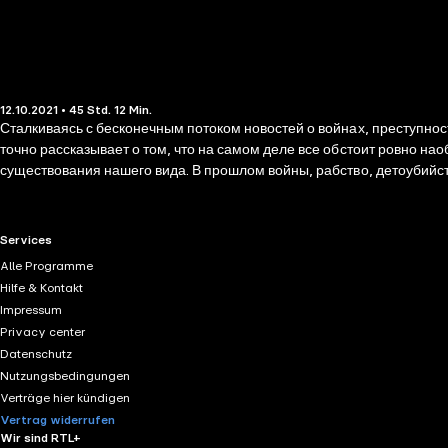
12.10.2021 • 45 Std. 12 Min.
Сталкиваясь с бесконечным потоком новостей о войнах, преступнос
точно рассказывает о том, что на самом деле все обстоит ровно на
существования нашего вида. В прошлом войны, рабство, детоубийс
были обычным делом. В нашей с вами действительности Пинкер пока
этой революционной работе Пинкер исследует глубины человеческой
помогает понять наши запутанные мотивы — внутренних демонов, к
RTL+ useful links.
Services
жизни помогло нашим добрым ангелам взять верх. Развенчивая фат
Alle Programme
Эта смелая и задевающая за живое книга несомненно вызовет горячи
Hilfe & Kontakt
на общество.
Impressum
Privacy center
Datenschutz
Nutzungsbedingungen
Verträge hier kündigen
Vertrag widerrufen
Wir sind RTL+