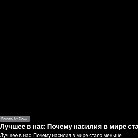
the
h page
 main
nt
the
ibility
ment
Powered by Deezer
Лучшее в нас: Почему насилия в мире с
Лучшее в нас: Почему насилия в мире стало меньше