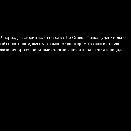
й период в истории человечества. Но Стивен Пинкер удивительно
всей вероятности, живем в самое мирное время за всю историю
наказания, кровопролитные столкновения и проявления геноцида
еместно все больше осуждаются обществом. Как это произошло? В
артину мира, который все чаще отказывается от насилия. Автор
отивоположный путь, а также проследить, как изменение условий
ловеческой цивилизации, а время, в которое мы живем, проклято.
телей, поскольку она ставит под сомнение и изменяет наши взгляды