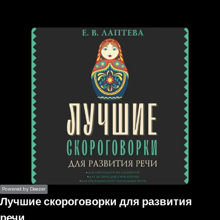
the
h page
 main
nt
the
ibility
ment
Powered by Deezer
Лучшие скороговорки для развития
речи