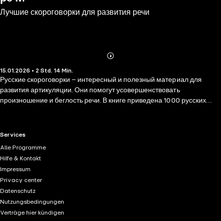
Лучшие скороговорки для развития речи
Abonnieren
Mehr
15.01.2026 • 2 Std. 14 Min.
Details
Русские скороговорки – интересный и полезный материал для
развития артикуляции. Они помогут усовершенствовать
произношение и беглость речи. В книге приведена 1000 русских
скороговорок, расположенных по фонетическому принципу. Для
удобства читателей предложены методические рекомендации по
работе со скороговорками. Также в конце пособия помещены
RTL+ useful links.
Services
толковый словарь некоторых редких слов и алфавитный указатель
Alle Programme
слов, встречающихся в скороговорках. Уникальность пособия
Hilfe & Kontakt
заключается в собранном материале: книга содержит народные
Impressum
скороговорки и скороговорки, созданные различными авторами,
Privacy center
включая и автора данного пособия. Пособие будет полезно и
Datenschutz
интересно совершенно разной аудитории: логопедам, учителям,
Nutzungsbedingungen
студентам театральных вузов, а также всем, кто хочет улучшить
Verträge hier kündigen
артикуляцию, дикцию, четкость речи.