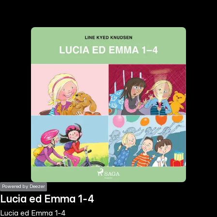
the
h page
 main
nt
the
ibility
ment
Powered by Deezer
Lucia ed Emma 1-4
Lucia ed Emma 1-4