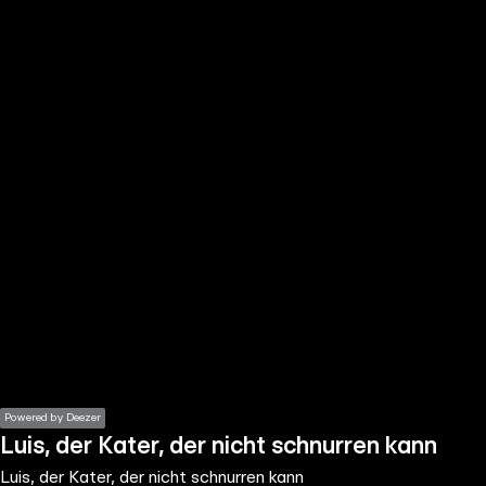
the
h page
 main
nt
the
ibility
ment
Powered by Deezer
Luis, der Kater, der nicht schnurren kann
Luis, der Kater, der nicht schnurren kann