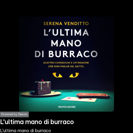
the
h page
 main
nt
the
ibility
ment
Powered by Deezer
L'ultima mano di burraco
L'ultima mano di burraco